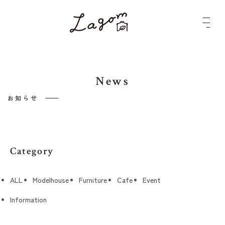
メ
ニ
ュ
ー
ボ
タ
ン
News
お知らせ
Category
ALL
Modelhouse
Furniture
Cafe
Event
Information